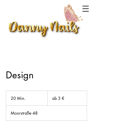
Design
ab
3
20 Min.
2
ab 3 €
€
0
M
Moorstraße 48
i
n
.